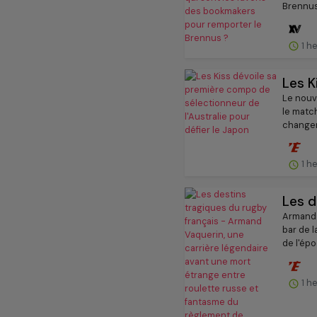
Brennus
1 h
Les K
Le nouv
le matc
changeme
1 h
Les d
Armand 
bar de l
de l'épo
1 h