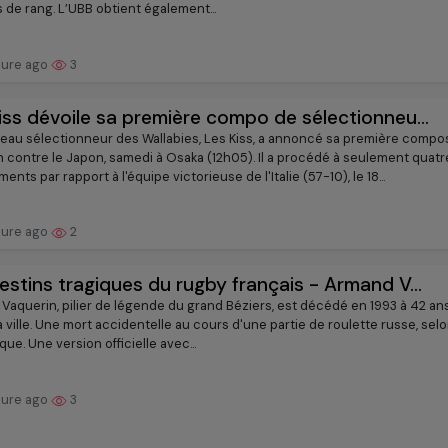
 de rang. L’UBB obtient également...
eure ago
3
iss dévoile sa première compo de sélectionneu...
eau sélectionneur des Wallabies, Les Kiss, a annoncé sa première compos
h contre le Japon, samedi à Osaka (12h05). Il a procédé à seulement quatr
nts par rapport à l'équipe victorieuse de l'Italie (57-10), le 18...
eure ago
2
estins tragiques du rugby français - Armand V...
Vaquerin, pilier de légende du grand Béziers, est décédé en 1993 à 42 an
a ville. Une mort accidentelle au cours d'une partie de roulette russe, sel
que. Une version officielle avec...
eure ago
3