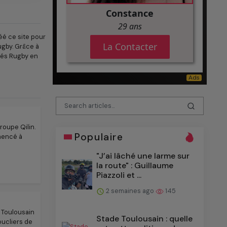
éé ce site pour
ugby. Grâce à
ités Rugby en
roupe Qilin.
Populaire
mencé à
"J’ai lâché une larme sur
la route" : Guillaume
Piazzoli et ...
2 semaines ago
145
e Toulousain
Stade Toulousain : quelle
oucliers de