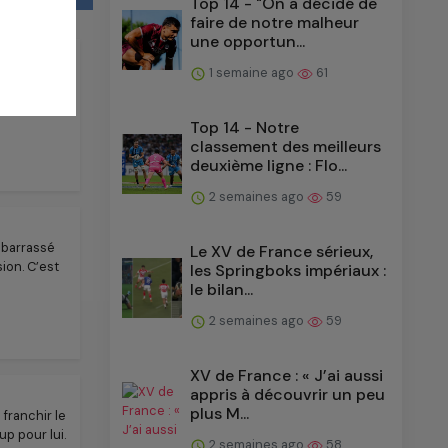
Top 14 - "On a décidé de
faire de notre malheur
une opportun...
1 semaine ago
61
eu
des
Top 14 - Notre
classement des meilleurs
deuxième ligne : Flo...
2 semaines ago
59
débarrassé
Le XV de France sérieux,
ion. C’est
les Springboks impériaux :
le bilan...
2 semaines ago
59
XV de France : « J’ai aussi
appris à découvrir un peu
plus M...
 franchir le
p pour lui.
2 semaines ago
58