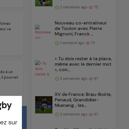
2 semaines ago
75
Nouveau co-entraîneur
 Tomas
de Toulon avec Pierre
reur va
Mignoni, Franck ...
1 semaine ago
73
« Tu dois rester à ta place,
même avec le dernier mot
», con...
rès à un
 il pourrait
2 semaines ago
67
XV de France: Brau-Boirie,
Penaud, Grandidier-
gby
Nkanang... les...
2 semaines ago
67
ez sur