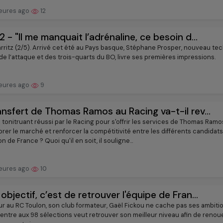
eures ago
12
2 - "Il me manquait l’adrénaline, ce besoin d...
arritz (2/5). Arrivé cet été au Pays basque, Stéphane Prosper, nouveau te
de l’attaque et des trois-quarts du BO, livre ses premières impressions.
eures ago
9
ansfert de Thomas Ramos au Racing va-t-il rev...
tonitruant réussi par le Racing pour s'offrir les services de Thomas Ramos
brer le marché et renforcer la compétitivité entre les différents candidats
 de France ? Quoi qu'il en soit, il souligne...
eures ago
10
objectif, c’est de retrouver l'équipe de Fran...
ur au RC Toulon, son club formateur, Gaël Fickou ne cache pas ses ambitio
centre aux 98 sélections veut retrouver son meilleur niveau afin de renou