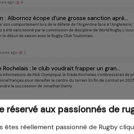
eure ago
6
n : Albornoz écope d’une grosse sanction aprè...
ur son comportement lors de la défaite de l’Argentine face à l’Angleterre,
z a été sanctionné par la commission de discipline de World Rugby. L’ouv
 le début de saison avec le Rugby Club Toulonnais.
eures ago
2
 Rochelais : le club voudrait frapper un gran...
es informations de Midi Olympique, le Stade Rochelais s’intéresserait de p
ional français pour densifier le centre du terrain. En fin de contrat en 2027,
rendre la succession de Jonathan Danty.
eures ago
11
te réservé aux passionnés de ru
us êtes réellement passionné de Rugby cliqu