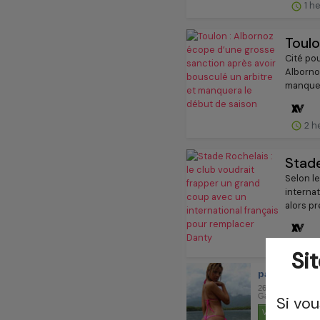
1 h
Toulo
Cité po
Alborno
manquer
2 h
Stade
Selon l
internat
alors p
4 h
Si
Si vo