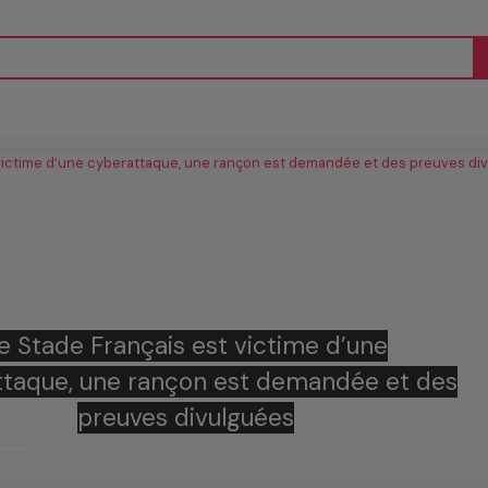
très proche de Toulouse, les autres loin
ère…qui sont les favoris des bookmakers
pour remporter le Brennus ?