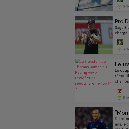
6 h
Pro D
Saga Bi
charge 
6 h
Le tr
Le coup 
rééquili
champion
6 h
"Mon 
De reto
ans, le 