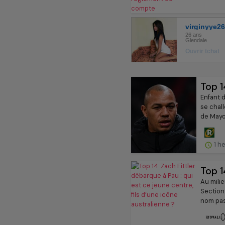
Top 1
Enfant 
se chall
de Mayol
1 h
Top 1
Au mili
Section 
nom pas 