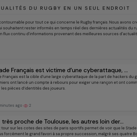
UALITÉS DU RUGBY EN UN SEUL ENDROIT
contournable pour tout ce qui concerne le Rugby français. Nous avons cr
ui souhaitent rester informés en temps réel des dernières actualités du r
n flux continu d'informations provenant des meilleures sources d'actual
ade Français est victime d’une cyberattaque, ...
 Français est la cible d’une large cyberattaque de la part de hackers du g
niers ont lancé un compte à rebours pour exiger une rançon et ont com
 les pièces d’identités des joueurs.
minutes ago
2
 très proche de Toulouse, les autres loin der...
 tour sur les cotes des sites de paris sportifs permet de voir que le Stad
lus forcément le grand favori à sa propre succession, malgré ses quatre B