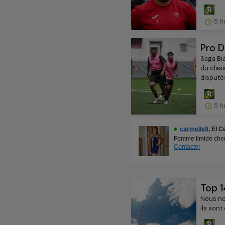
5 h
Pro D
Saga Bia
du clas
disputés
5 h
Top 1
Nous no
ils son