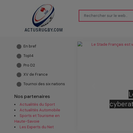
En bref
Top14
Pro D2
XV de France
Tournoi des six nations
Previous
L’UBB 
Nos partenaires
derri
Actualités du Sport
Actualités Automobile
Sports et Tourisme en
Haute-Savoie
Les Experts du Net