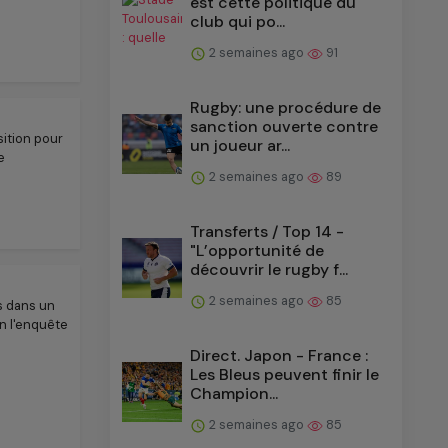
est cette politique du
club qui po...
2 semaines ago
91
Rugby: une procédure de
sanction ouverte contre
ition pour
un joueur ar...
e
2 semaines ago
89
Transferts / Top 14 -
"L’opportunité de
découvrir le rugby f...
2 semaines ago
85
s dans un
on l'enquête
Direct. Japon - France :
Les Bleus peuvent finir le
Champion...
2 semaines ago
85