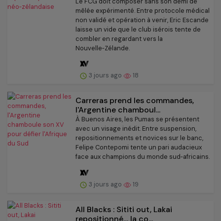
Le FCG doit composer sans son demi de
mêlée expérimenté. Entre protocole médical
non validé et opération à venir, Eric Escande
laisse un vide que le club isérois tente de
combler en regardant vers la
Nouvelle‑Zélande.
3 jours ago
18
Carreras prend les commandes,
l'Argentine chamboul...
À Buenos Aires, les Pumas se présentent
avec un visage inédit. Entre suspension,
repositionnements et novices sur le banc,
Felipe Contepomi tente un pari audacieux
face aux champions du monde sud‑africains.
3 jours ago
19
All Blacks : Sititi out, Lakai
repositionné… la co...