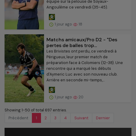
équipe sur la pelouse de Soyaux-
Angoulême ce vendredi (35-45).
1 jour ago
18
Matchs amicaux/Pro D2 - "Des
pertes de balles trop...
Les Brivistes ont perdu, ce vendredi à
Périgueux, leur premier match de
préparation face à Colomiers (12-38). Une
rencontre qui a marqué les débuts
d'Aymeric Luc avec son nouveau club.
Arrière en seconde mi-temps,...
1 jour ago
20
Showing 1-50 of total 697 entries.
Précédent
1
2
3
4
Suivant
Dernier