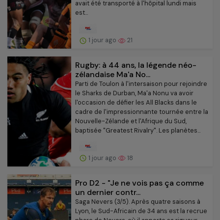
avait été transporté à l'hôpital lundi mais
est...
1 jour ago
21
Rugby: à 44 ans, la légende néo-
zélandaise Ma'a No...
Parti de Toulon à l'intersaison pour rejoindre
le Sharks de Durban, Ma'a Nonu va avoir
l'occasion de défier les All Blacks dans le
cadre de l'impressionnante tournée entre la
Nouvelle-Zélande et l'Afrique du Sud,
baptisée "Greatest Rivalry". Les planètes...
1 jour ago
18
Pro D2 - "Je ne vois pas ça comme
un dernier contr...
Saga Nevers (3/5). Après quatre saisons à
Lyon, le Sud-Africain de 34 ans est la recrue