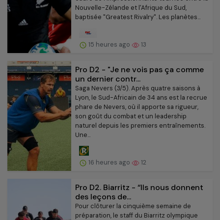
Nouvelle-Zélande et l'Afrique du Sud,
baptisée "Greatest Rivalry". Les planètes...
15 heures ago
13
Pro D2 - "Je ne vois pas ça comme
un dernier contr...
Saga Nevers (3/5). Après quatre saisons à
Lyon, le Sud-Africain de 34 ans est la recrue
phare de Nevers, où il apporte sa rigueur,
son goût du combat et un leadership
naturel depuis les premiers entraînements.
Une...
16 heures ago
12
Pro D2. Biarritz - “Ils nous donnent
des leçons de...
Pour clôturer la cinquième semaine de
préparation, le staff du Biarritz olympique